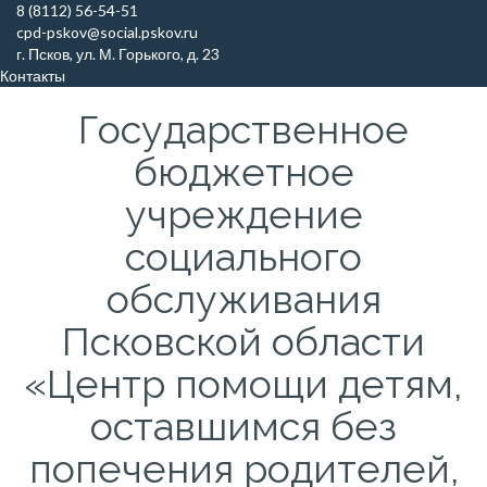
Skip
8 (8112) 56-54-51
to
cpd-pskov@social.pskov.ru
content
г. Псков, ул. М. Горького, д. 23
Контакты
Государственное
бюджетное
учреждение
социального
обслуживания
Псковской области
«Центр помощи детям,
оставшимся без
попечения родителей,