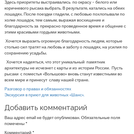
Здесь приоритеты выстраивались по окрасу – белого или
коричневого рысака выбрать. В результате, катались на обеих
лошадях. После поездки гладили, с любовью похлопывали по
холке лошадок, тем самым, выражая восхищение и
благодарность за прекрасно проведенное время и общение с
этими красивыми гордыми животными.
Хочется выразить огромную благодарность людям, которые
столько сил тратят на любовь и заботу о лошадях, на усилия по
сохранению усадьбы.
Хочется надеяться, что этот уникальный памятник
архитектуры не исчезнет с карты и из истории России. Пусть
рысаки с поместья «Волышово» вновь станут известными во
всем мире и принесут славу нашей стране.
Навигация
Разговор о правах и обязанностях
Экскурсия в приют для животных «Шанс».
по
Добавить комментарий
записям
Ваш адрес email не будет опубликован.
Обязательные поля
помечены
*
Комментарий
*