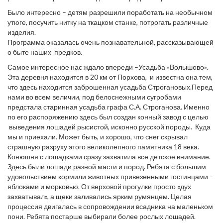
Было интересно – детям разрешили поработать на необычном
утюге, посучить нитку на ткацком станке, потрогать различные
изделия.
Программа оказалась очень познавательной, рассказывающей
о быте наших предков.
Самое интересное нас ждало впереди –Усадьба «Волышово».
Эта деревня находится в 20 км от Порхова, и известна она тем,
что здесь находится заброшенная усадьба Строгановых.Перед
нами во всем величии, под белоснежными сугробами
предстала старинная усадьба графа С.А. Строганова. Именно
по его распоряжению здесь был создан конный завод с целью
выведения лошадей рысистой, исконно русской породы. Куда
мы и приехали. Может быть, и хорошо, что снег скрывал
страшную разруху этого великолепного памятника 18 века.
Конюшня с лошадками сразу захватила все детское внимание.
Здесь были лошади разной масти и пород. Ребята с большим
удовольствием кормили животных привезенными гостинцами –
яблоками и морковью. От верховой прогулки просто «дух
захватывал», а щеки заливались ярким румянцем. Целая
процессия двигалась в сопровождении всадника на маленьком
пони. Ребята постарше выбирали более рослых лошадей.