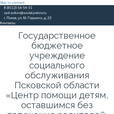
Skip to content
8 (8112) 56-54-51
cpd-pskov@social.pskov.ru
г. Псков, ул. М. Горького, д. 23
Контакты
Государственное
бюджетное
учреждение
социального
обслуживания
Псковской области
«Центр помощи детям,
оставшимся без