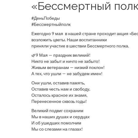
«Бессмертный пол
#ДеньПобеды
#Бессмертныйполк
Ежегодно 9 мая в нашей стране проходит акция «Бе
возложить цветы. Наши воспитанники
приняли участие в шествии Бессмертного полка.
🌿9 Мая — праздник великий!
Никто не забыт и ничто не забыто!
Живым ветеранам — низкий поклон!
А тех, что ушли — не забудем имен!
Они ушли, оставив память,
Оставив честь нам и свободу,
Осталось красное их знамя,
Перенесенное сквозь годы!
Великий подвиг сохраним
Мы в наших душах и сердцах
И об ушедших помолчим
Мы со слезами на глазах!