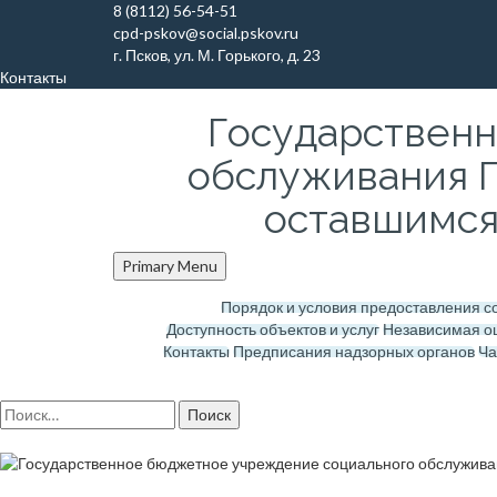
Skip
8 (8112) 56-54-51
to
cpd-pskov@social.pskov.ru
content
г. Псков, ул. М. Горького, д. 23
Контакты
Государствен
обслуживания П
оставшимся 
Primary Menu
Порядок и условия предоставления 
Доступность объектов и услуг
Независимая о
Контакты
Предписания надзорных органов
Ча
Найти: