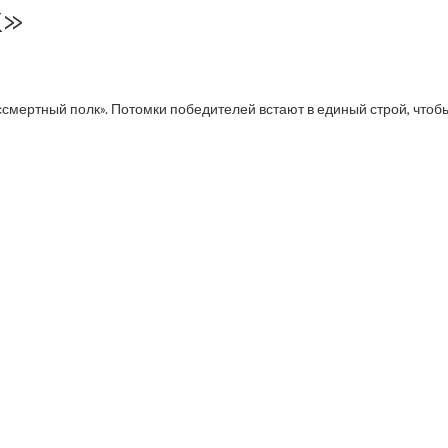
к»
ссмертный полк». Потомки победителей встают в единый строй, чтоб