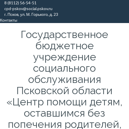
Skip
8 (8112) 56-54-51
to
cpd-pskov@social.pskov.ru
content
г. Псков, ул. М. Горького, д. 23
Контакты
Государственное
бюджетное
учреждение
социального
обслуживания
Псковской области
«Центр помощи детям,
оставшимся без
попечения родителей,