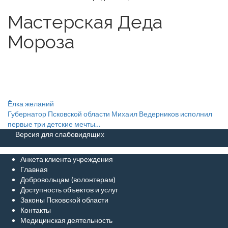
Мастерская Деда
Мороза
Навигация
Ёлка желаний
Губернатор Псковской области Михаил Ведерников исполнил
по
первые три детские мечты…
Версия для слабовидящих
записям
Анкета клиента учреждения
Главная
Добровольцам (волонтерам)
Доступность объектов и услуг
Законы Псковской области
Контакты
Медицинская деятельность