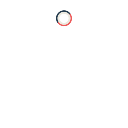
я
Добровольцам (волонтерам)
Доступность объектов и услуг
ависимая оценка
Перечень социальных услуг
Порядок и условия
анов
ПРИЕМНЫМ РОДИТЕЛЯМ
Противодействие коррупции
питанников
Файлы для скачивания
Фотогалерея
Часто задав