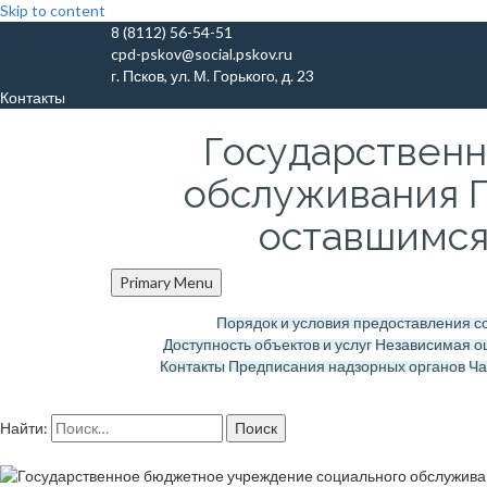
Skip to content
8 (8112) 56-54-51
cpd-pskov@social.pskov.ru
г. Псков, ул. М. Горького, д. 23
Контакты
Государствен
обслуживания П
оставшимся 
Primary Menu
Порядок и условия предоставления 
Доступность объектов и услуг
Независимая о
Контакты
Предписания надзорных органов
Ча
Найти: