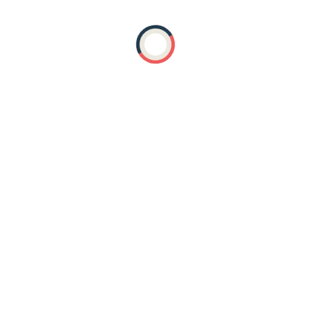
я
Добровольцам (волонтерам)
Доступность объектов и услуг
ависимая оценка
Перечень социальных услуг
Порядок и условия
анов
ПРИЕМНЫМ РОДИТЕЛЯМ
Противодействие коррупции
питанников
Файлы для скачивания
Фотогалерея
Часто задав