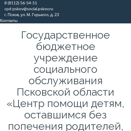
Skip
8 (8112) 56-54-51
to
cpd-pskov@social.pskov.ru
content
г. Псков, ул. М. Горького, д. 23
Контакты
Государственное
бюджетное
учреждение
социального
обслуживания
Псковской области
«Центр помощи детям,
оставшимся без
попечения родителей,