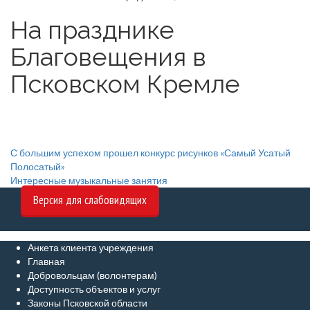
На празднике
Благовещения в
Псковском Кремле
Навигация
С большим успехом прошел конкурс рисунков «Самый Усатый
Полосатый»
по
Интересные музыкальные занятия
записям
Версия для слабовидящих
Анкета клиента учреждения
Главная
Добровольцам (волонтерам)
Доступность объектов и услуг
Законы Псковской области