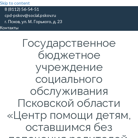
Skip to content
8 (8112) 56-54-51
cpd-pskov@social.pskov.ru
г. Псков, ул. М. Горького, д. 23
Контакты
Государственное
бюджетное
учреждение
социального
обслуживания
Псковской области
«Центр помощи детям,
оставшимся без