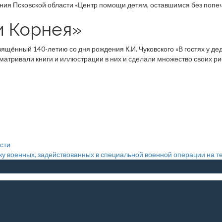
и Корнея»
ящённый 140-летию со дня рождения К.И. Чуковского «В гостях у дед
матривали книги и иллюстрации в них и сделали множество своих р
сти
ку военных, задействованных в специальной военной операции на т