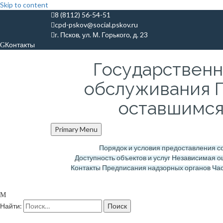
Skip to content
8 (8112) 56-54-51
cpd-pskov@social.pskov.ru
г. Псков, ул. М. Горького, д. 23
Контакты
Государствен
обслуживания П
оставшимся 
Primary Menu
Порядок и условия предоставления 
Доступность объектов и услуг
Независимая о
Контакты
Предписания надзорных органов
Час
Найти: