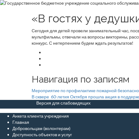
«В гостях у дедушк
Сегодня для детей провели занимательный час, посв
мультфильмы, отвечали на вопросы викторины, расс
конкурс. С нетерпением будем ждать результатов!
Навигация по записям
Мероприятие по профилактике пожарной безопасно
В сквере 60-летия Октября прошла акция в поддерж
Версия для слабовидящих
Анкета клиента учреждения
Главная
Добровольцам (волонтерам)
Доступность объектов и услуг