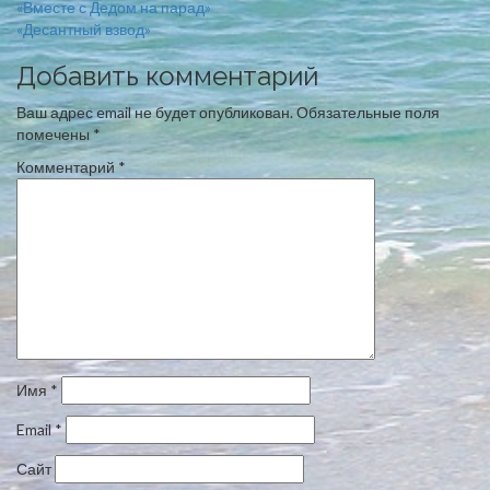
«Вместе с Дедом на парад»
«Десантный взвод»
Добавить комментарий
Ваш адрес email не будет опубликован.
Обязательные поля
помечены
*
Комментарий
*
Имя
*
Email
*
Сайт