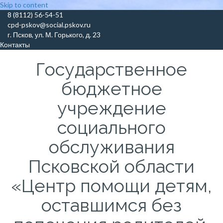
Skip to content
8 (8112) 56-54-51
cpd-pskov@social.pskov.ru
г. Псков, ул. М. Горького, д. 23
Контакты
Государственное
бюджетное
учреждение
социального
обслуживания
Псковской области
«Центр помощи детям,
оставшимся без